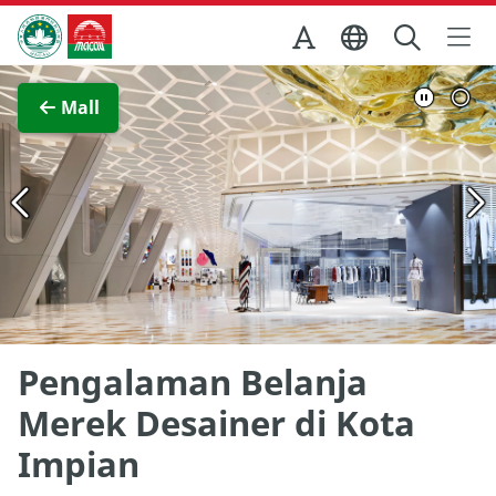
Skip to Main Content
Kantor Pariwisata Pemerintah Macau
Lihat layar penuh
Mall
Pengalaman Belanja
Merek Desainer di Kota
Impian