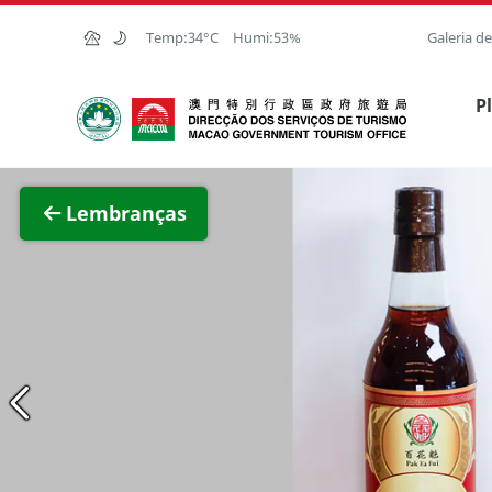
Ir para o conteúdo principal
Temp:
34°C
Humi:
53%
Galeria d
Direcção dos Serviços de Turismo
P
Ver im
Lembranças