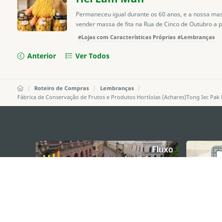
Permaneceu igual durante os 60 anos, e a nossa ma
vender massa de fita na Rua de Cinco de Outubro a par
#Lojas com Características Próprias
#Lembranças
Anterior
Ver Todos
Roteiro de Compras
Lembranças
Fábrica de Conservação de Frutos e Produtos Hortíolas (Achares)Tong Iec Pak F
external links
DIRECÇÃO DOS SERVIÇOS DE TURISMO