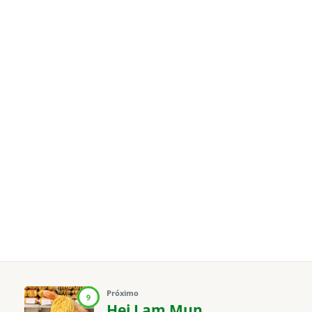
Próximo
9
Hei Lam Mun