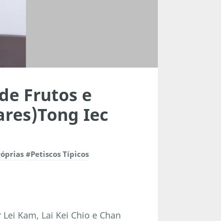
de Frutos e
ares)Tong Iec
róprias
#Petiscos Típicos
 Lei Kam, Lai Kei Chio e Chan