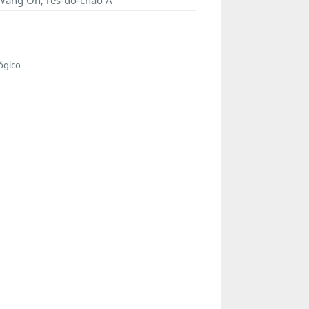
Wang On, res-do-chão A
ógico