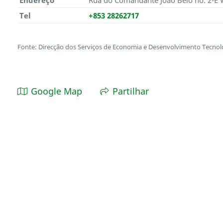
Endereço
Rua do Comandante João Belo no. 2-E 
Tel
+853 28262717
Fonte: Direcção dos Serviços de Economia e Desenvolvimento Tecnol
Google Map
Partilhar