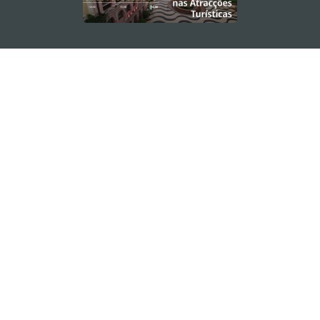
MANTENHA-SE LIGADO
VEJA MACAU EM MOVIMENTO
Aplicações para Móveis
DIRECÇÃO DOS SERVIÇOS DE TURISMO
os
Endereço
Alameda Dr. Carlos d'Assumpção, n.
335-
341, Edifício "Hot Line", 12º andar, Macau