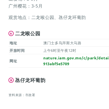
广州樱花：3-5月
观赏地点：二龙喉公园、氹仔龙环葡韵
二龙喉公园
A
地址
澳门士多鸟拜斯大马路
开放时间
上午6时至午夜12时
nature.iam.gov.mo/c/park/detai
网址
913abf5e5709
氹仔龙环葡韵
B
资料来源：市政署