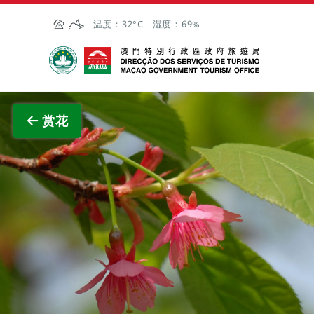
跳至主内容
温度：
32°C
湿度：
69%
澳门特别行政区政府旅游局
查看原
赏花