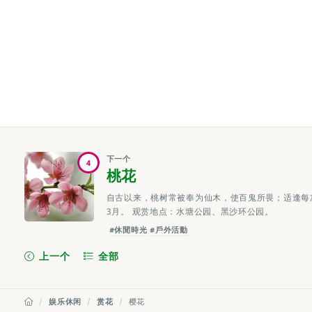
下一个
4
桃花
自古以来，桃树常被奉为仙木，使百鬼所畏；适逢每次
3月。 观赏地点：水塘公园、黑沙环公园。
#休閒時光
#戶外活動
上一个
全部
娱乐休闲
赏花
樱花