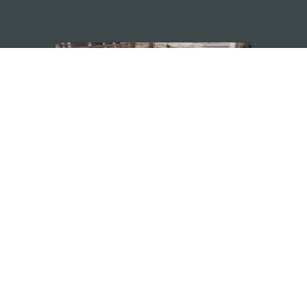
MANTENHA-SE LIGADO
VEJA MACAU E
os
arlos d'Assumpção, n.
335-
MOVIMENTO
"Hot Line", 12º andar, Macau
Aplicações p
ourism.gov.mo
Móveis
6
4
0