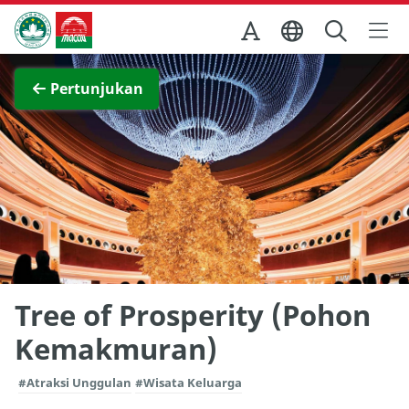
Skip to Main Content
Kantor Pariwisata Pemerintah Macau
Lihat layar penuh
Pertunjukan
Tree of Prosperity (Pohon
Kemakmuran)
#Atraksi Unggulan
#Wisata Keluarga