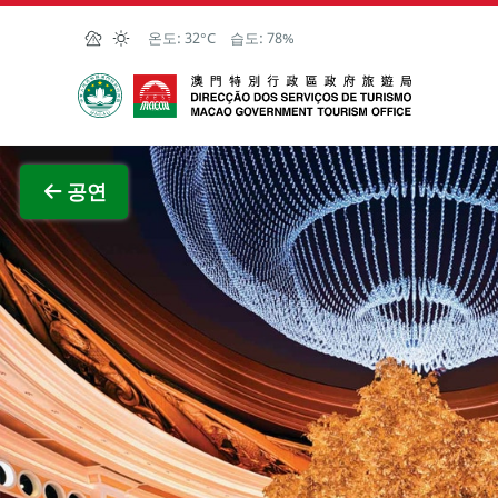
Skip to Main Content
온도:
32°C
습도:
78%
마카오정부관광청
전체 이
공연