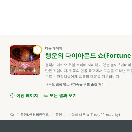
다음 페이지
5
행운의 다이아몬드 쇼(Fortune 
갤럭시 마카오 호텔 로비에 자리하고 있는 높이 3미터의
만든 것입니다. 뒤쪽의 인공 폭포에서 모습을 드러낸 뒤
몬드는 관광객들에게 풍요와 행운을 기원합니다.
#주요 관광 명소
#가족을 위한 즐길 거리
이전 페이지
모든 결과 보기
공연&엔터테인먼트
공연
번영의 나무 쇼(Tree of Prosperity)