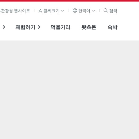
관광청 웹사이트
글씨크기
한국어
검색
기
체험하기
먹을거리
왓츠온
숙박