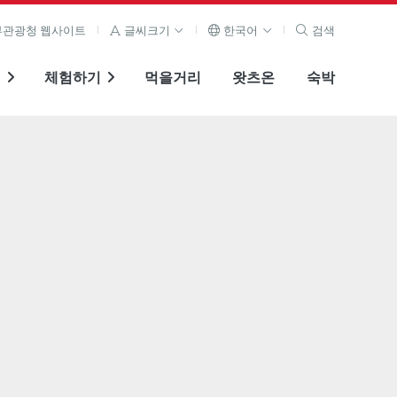
관광청 웹사이트
글씨크기
한국어
검색
기
체험하기
먹을거리
왓츠온
숙박