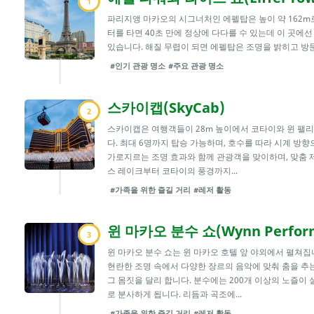
1
파리지앵 마카오의 시그너처인 에펠탑은 높이 약 162m
터를 타면 40초 만에 정상에 다다를 수 있는데 이 곳에
있습니다. 해질 무렵이 되면 에펠탑은 조명을 밝히고 방문
#인기 관광 명소
#주요 관광 명소
스카이캡(SkyCab)
2
스카이캡은 여행객들이 28m 높이에서 코타이와 윈 팰
다. 최대 6명까지 탑승 가능하며, 호수를 따라 시계 방
가로지르는 조명 효과와 함께 관광객을 맞이하며, 맞춤 
스 레이크부터 코타이의 풍경까지...
#가족을 위한 즐길 거리
#레저 활동
윈 마카오 분수 쇼(Wynn Perform
3
윈 마카오 분수 쇼는 윈 마카오 호텔 앞 야외에서 펼쳐집
현란한 조명 속에서 다양한 장르의 음악에 맞춰 춤을 추
그 몸짓을 달리 합니다. 분수에는 200개 이상의 노즐이 
로 분사하게 됩니다. 리듬과 곡조에...
#가족을 위한 즐길 거리
#레저 활동