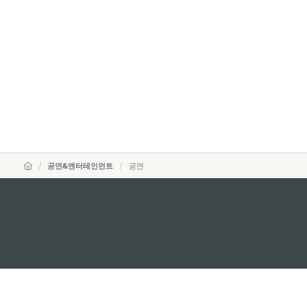
공연&엔터테인먼트
공연
external links