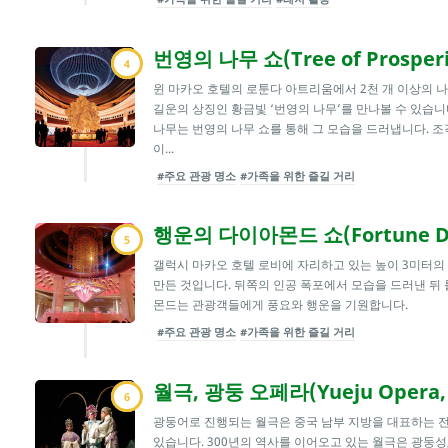
번영의 나무 쇼(Tree of Prosperi
4
윈 마카오 호텔의 로툰다 아트리움에서 2천 개 이상의 
길운의 상징인 황금빛 ‘번영의 나무’를 만나볼 수 있습
나무는 번영의 나무 쇼를 통해 그 모습을 드러냅니다. 조
이...
#주요 관광 명소
#가족을 위한 즐길 거리
행운의 다이아몬드 쇼(Fortune D
5
갤럭시 마카오 호텔 로비에 자리하고 있는 높이 3미터의
만든 것입니다. 뒤쪽의 인공 폭포에서 모습을 드러낸 뒤
몬드는 관광객들에게 풍요와 행운을 기원합니다.
#주요 관광 명소
#가족을 위한 즐길 거리
월극, 광둥 오페라(Yueju Opera, 
6
광둥어로 진행되는 월극은 중국 남부 지방을 대표하는 전
있습니다. 300년의 역사를 이어오고 있는 월극은 광둥성,