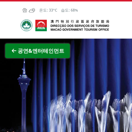
Skip to Main Content
온도:
33°C
습도:
68%
마카오정부관광청
공연&엔터테인먼트