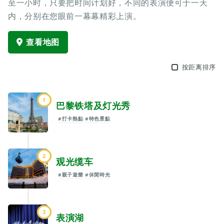
至一小时，只要把时间计划好，不同的表演便可于一天
内，分别在您眼前一幕幕精彩上演。
查看地图
按距离排序
1
巴黎铁塔及灯光秀
#打卡熱點
#特色景點
2
观光缆车
#親子遊樂
#休閒時光
3
表演湖