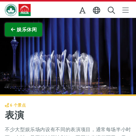
跳至主内容
澳门特别行政区政府旅游局
娱乐休闲
6 个景点
表演
不少大型娱乐场内设有不同的表演项目，通常每场半小时