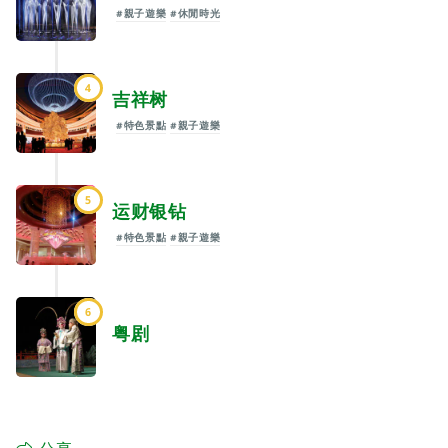
#親子遊樂
#休閒時光
4
吉祥树
#特色景點
#親子遊樂
5
运财银钻
#特色景點
#親子遊樂
6
粤剧