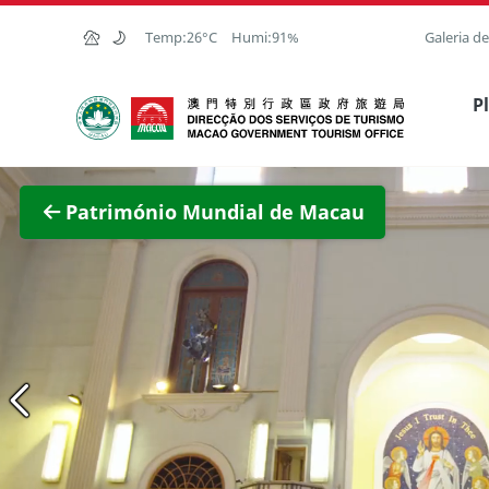
Ir para o conteúdo principal
Temp:
26°C
Humi:
91%
Galeria d
Direcção dos Serviços de Turismo
P
Património Mundial de Macau