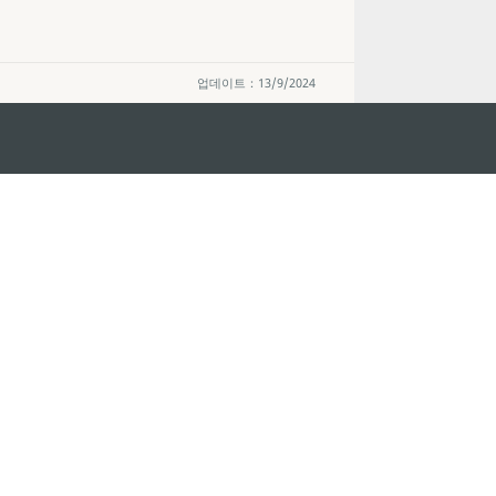
업데이트：13/9/2024
지속적인 관심 부탁드립니다
마카오 여행 추천
문로7길 16
리케이션
모바일 어플리
션