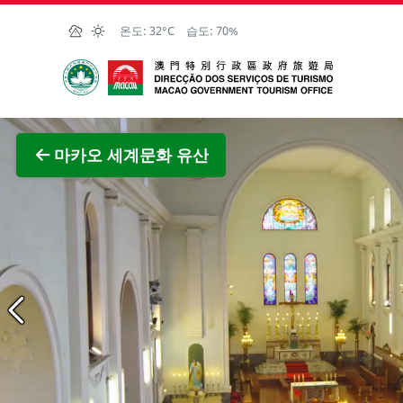
Skip to Main Content
온도:
32°C
습도:
70%
마카오정부관광청
마카오 세계문화 유산