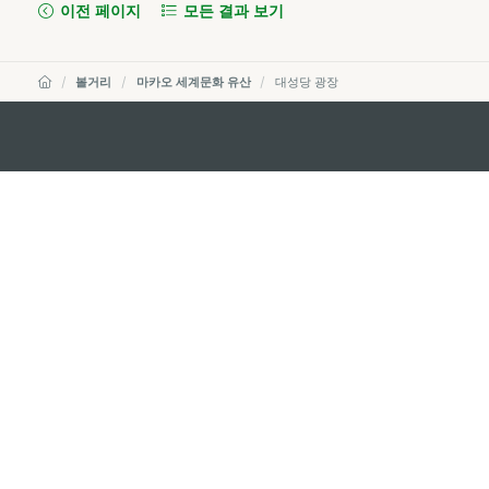
이전 페이지
모든 결과 보기
볼거리
마카오 세계문화 유산
대성당 광장
external links
마카오정부관광청
주소
04533, 서울시 중구 남대
이메일
korea@macaotourism.kr
전화
+82 2 778 4402