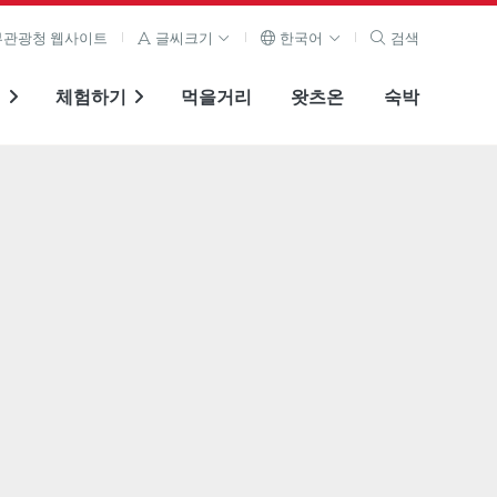
관광청 웹사이트
글씨크기
한국어
검색
기
체험하기
먹을거리
왓츠온
숙박
전체 이미지 보기