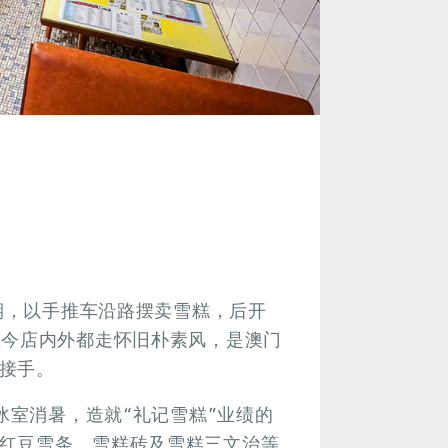
初期，以手推车沿路摆卖雪糕，后开
至今店内外都走怀旧朴素风，是澳门
接手。
冰室消暑，造就“礼记雪糕”业绩的
红豆雪条、雪糕砖及雪糕三文治等