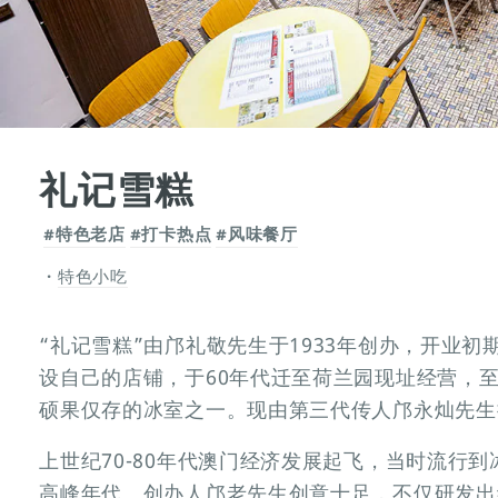
礼记雪糕
#特色老店
#打卡热点
#风味餐厅
特色小吃
“礼记雪糕”由邝礼敬先生于1933年创办，开业
设自己的店铺，于60年代迁至荷兰园现址经营，
硕果仅存的冰室之一。现由第三代传人邝永灿先生
上世纪70-80年代澳门经济发展起飞，当时流行到
高峰年代。创办人邝老先生创意十足，不仅研发出