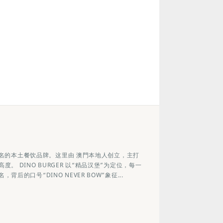
堡闻名的本⼟餐饮品牌。这里由 澳⾨本地⼈创立，主打
 DINO BURGER 以“精品汉堡”为定位，每⼀
的⼝号“DINO NEVER BOW”象征...