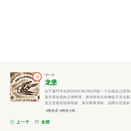
下一个
13
龙堡
位于澳⾨半岛的DINO BURGER是⼀个以精品汉
著充满创意的汉堡料理，将传统街头快餐提升⾄全新⾼度。
道汉堡都是现场现做，保证新鲜美味。品牌以恐龙命名，背后
#特色店
#特色小吃
上一个
全部