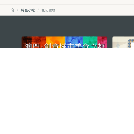
特色小吃
礼记雪糕
external links
澳门特别行政区政府旅游局
地址
澳门宋玉生广场335-341号获多
电邮
mgto@macaotourism.gov.mo
电话
+853 2831 5566
传真
+853 2851 0104