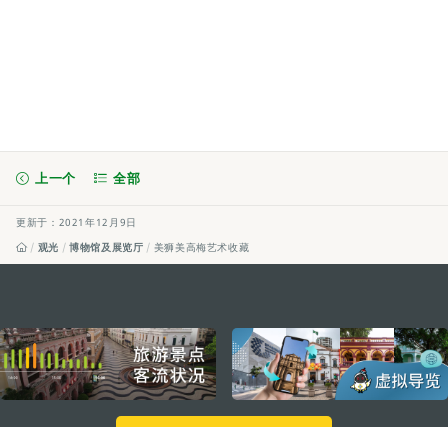
上一个
全部
更新于：2021年12月9日
观光
博物馆及展览厅
美狮美高梅艺术收藏
external links