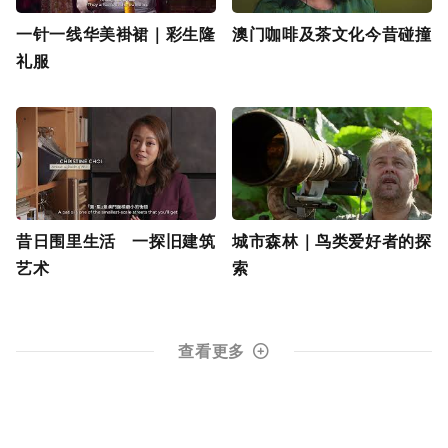
一针一线华美褂裙｜彩生隆
澳门咖啡及茶文化今昔碰撞
礼服
昔日围里生活 一探旧建筑
城市森林｜鸟类爱好者的探
艺术
索
查看更多