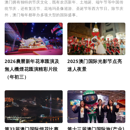
澳门拥有独特的节庆文化，既有农历新年、土地诞、端午节等中国传
统节庆，还有复活节、花地玛圣像巡游、圣诞节等西方节日。除节庆
外，澳门每年都举办多项大型的国际盛事。
2026農曆新年花車匯演及
2025澳门国际光影节点亮
無人機煙花匯演精彩片段
迷人夜景
（年初三）
第33届澳门国际烟花比赛
第十三届澳门国际旅(产业)