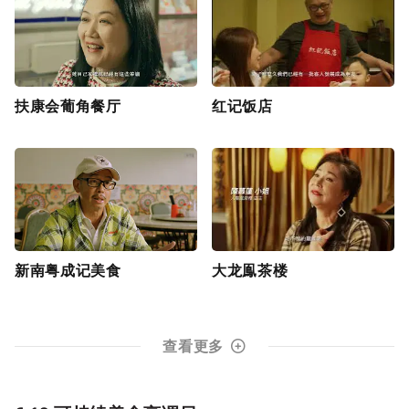
扶康会葡角餐厅
红记饭店
新南粤成记美食
大龙鳯茶楼
查看更多