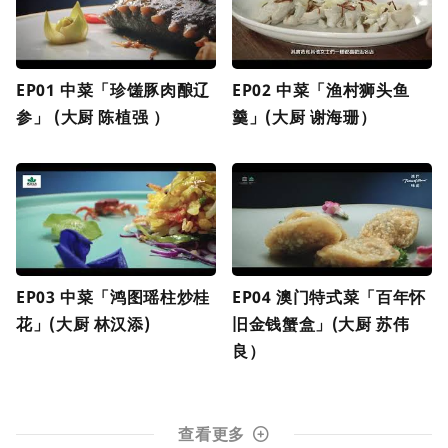
EP01 中菜「珍馐豚肉酿辽
EP02 中菜「渔村狮头鱼
参」 (大厨 陈植强 ）
羹」(大厨 谢海珊）
EP03 中菜「鸿图瑶柱炒桂
EP04 澳门特式菜「百年怀
花」(大厨 林汉添)
旧金钱蟹盒」(大厨 苏伟
良）
查看更多