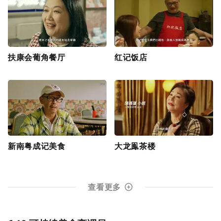
扶康会葡角餐厅
红记饭店
新南粤成记美食
大龙鳯茶楼
查看更多