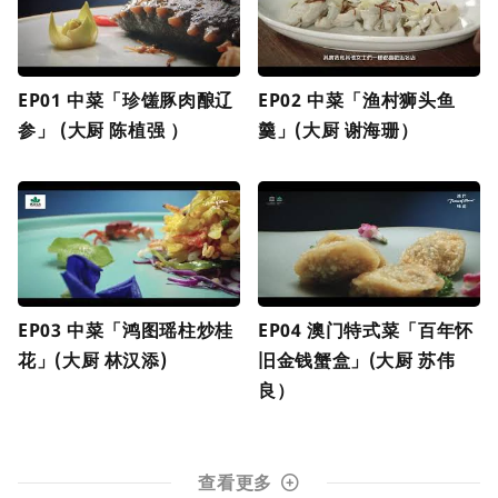
EP01 中菜「珍馐豚肉酿辽
EP02 中菜「渔村狮头鱼
参」 (大厨 陈植强 ）
羹」(大厨 谢海珊）
EP03 中菜「鸿图瑶柱炒桂
EP04 澳门特式菜「百年怀
花」(大厨 林汉添)
旧金钱蟹盒」(大厨 苏伟
良）
查看更多