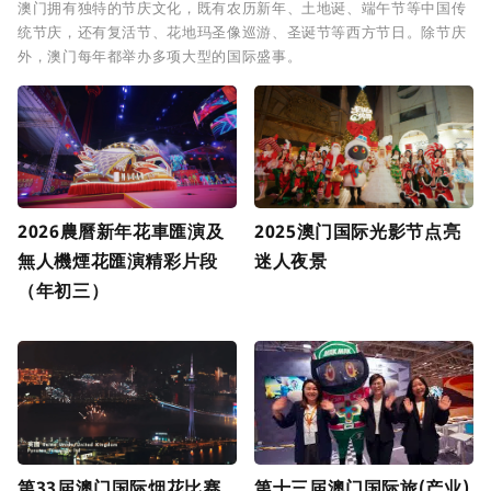
澳门拥有独特的节庆文化，既有农历新年、土地诞、端午节等中国传
统节庆，还有复活节、花地玛圣像巡游、圣诞节等西方节日。除节庆
外，澳门每年都举办多项大型的国际盛事。
2026農曆新年花車匯演及
2025澳门国际光影节点亮
無人機煙花匯演精彩片段
迷人夜景
（年初三）
第33届澳门国际烟花比赛
第十三届澳门国际旅(产业)