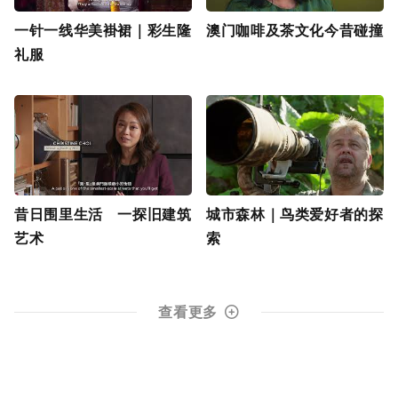
一针一线华美褂裙｜彩生隆
澳门咖啡及茶文化今昔碰撞
礼服
昔日围里生活 一探旧建筑
城市森林｜鸟类爱好者的探
艺术
索
查看更多