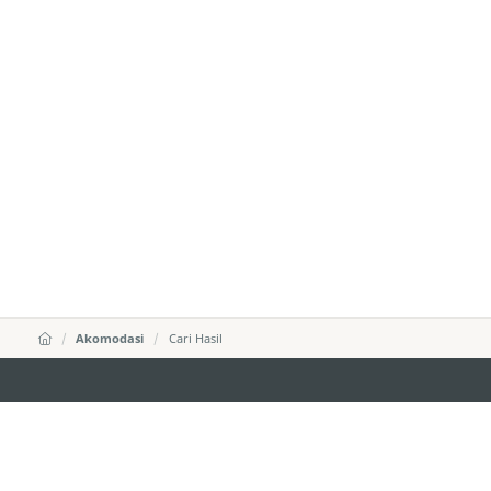
Akomodasi
Cari Hasil
external links