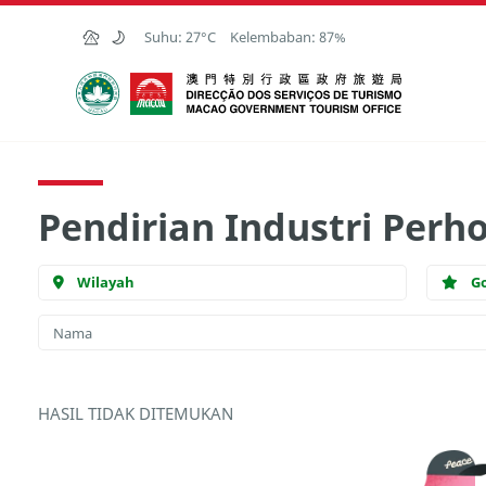
Skip to Main Content
Suhu:
27°C
Kelembaban:
87%
Kantor Pariwisata Pemerintah Macau
Pendirian Industri Perh
Wilayah
G
HASIL TIDAK DITEMUKAN