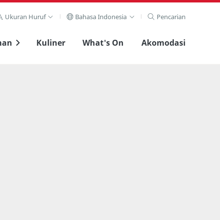
Ukuran Huruf
Bahasa Indonesia
Pencarian
man
Kuliner
What's On
Akomodasi
Lihat layar penuh