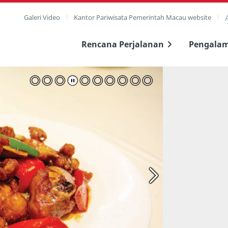
Galeri Video
Kantor Pariwisata Pemerintah Macau website
Rencana Perjalanan
Pengala
layar penuh