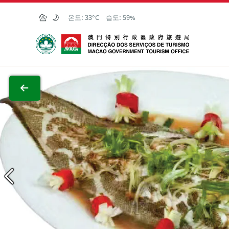
Skip to Main Content
온도:
33°C
습도:
59%
마카오정부관광청
전체 이