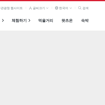
관광청 웹사이트
글씨크기
한국어
검색
기
체험하기
먹을거리
왓츠온
숙박
전체 이미지 보기