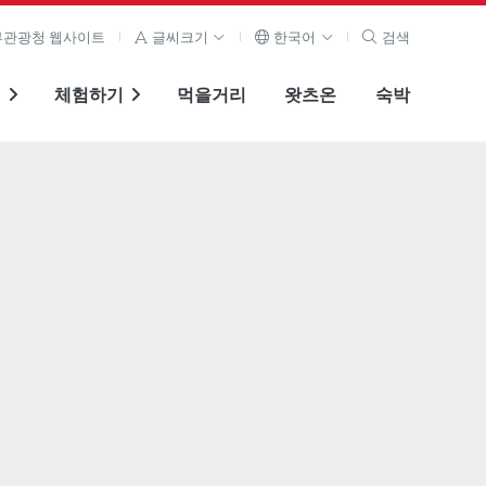
관광청 웹사이트
글씨크기
한국어
검색
기
체험하기
먹을거리
왓츠온
숙박