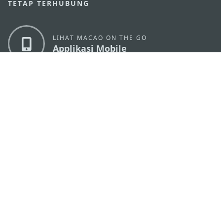
TETAP TERHUBUNG
LIHAT MACAO ON THE GO
Applikasi Mobile
KANTOR PARIWISATA PEMERINTAH MACAU
os
Alamat
Alameda Dr. Carlos d'Assumpção, n.
335-341,
Edifício "Hot Line", 12º andar, Macau
Email
mgto@macaotourism.gov.mo
Tel
+853 2831 5566
Fax
+853 2851 0104