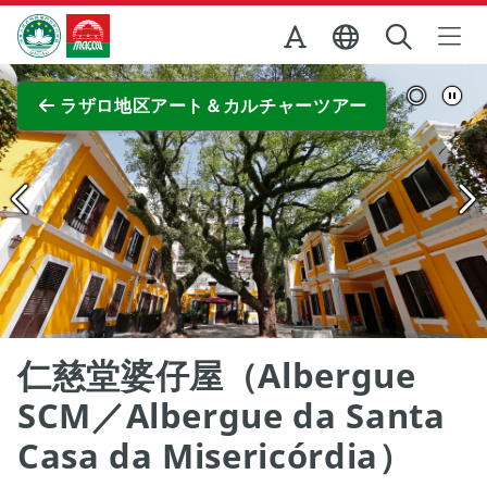
Skip to Main Content
マカオ政府観光局
全画面表示
ラザロ地区アート＆カルチャーツアー
仁慈堂婆仔屋（Albergue
SCM／Albergue da Santa
Casa da Misericórdia）