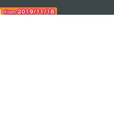
ON
bile