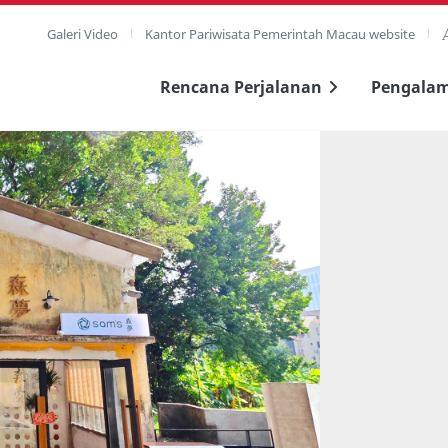
Galeri Video
Kantor Pariwisata Pemerintah Macau website
Rencana Perjalanan
Pengala
layar penuh