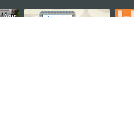
U
TETAP TERHUBUNG
os
ssumpção, n.
335-341, Edifício
LIHAT MACAO 
THE GO
Macau
Applikasi Mo
v.mo