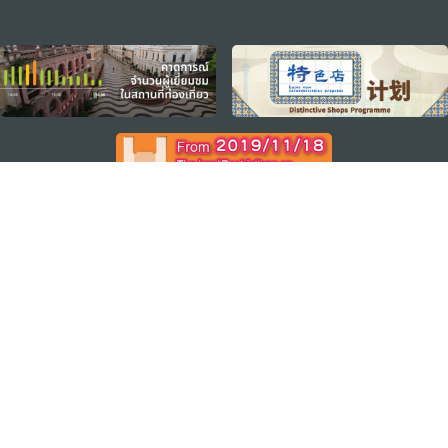
external links
ติดตามข่าวสาร
ดู MACAO ON THE GO
แอพสำหรับมือถือ