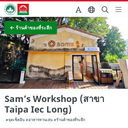
Skip to Main Content
สำนักงานการท่องเที่ยวของรัฐบาลมาเก๊า
ภาพขยาย
ร้านค้าของที่ระลึก
Sam’s Workshop (สาขา
Taipa Iec Long)
#จุดเช็คอิน
#อาหารทานเล่น
#ร้านค้าของที่ระลึก