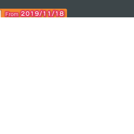
ON
bile