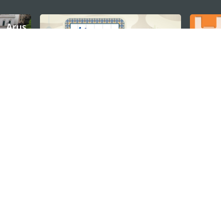
U
TETAP TERHUBUNG
os
ssumpção, n.
335-341, Edifício
LIHAT MACAO 
THE GO
Macau
Applikasi Mo
v.mo