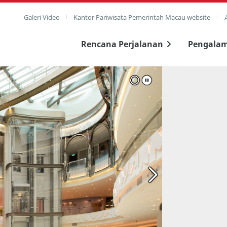
Galeri Video
Kantor Pariwisata Pemerintah Macau website
Rencana Perjalanan
Pengala
layar penuh