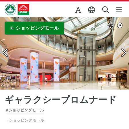
Skip to Main Content
マカオ政府観光局
全画面表示
ショッピングモール
ギャラクシープロムナード
#ショッピングモール
ショッピングモール