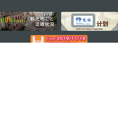
external links
ステイ・コネクト
マカオ モバイルアプリ
ダウンロードはこちら