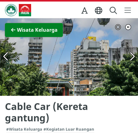
Skip to Main Content
Kantor Pariwisata Pemerintah Macau
Lihat layar penuh
Wisata Keluarga
Cable Car (Kereta
gantung)
#Wisata Keluarga
#Kegiatan Luar Ruangan