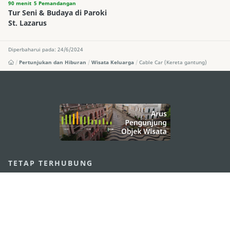
90 menit
5 Pemandangan
Tur Seni & Budaya di Paroki
St. Lazarus
Diperbaharui pada: 24/6/2024
Pertunjukan dan Hiburan
Wisata Keluarga
Cable Car (Kereta gantung)
external links
TETAP TERHUBUNG
LIHAT MACAO ON THE GO
Applikasi Mobile