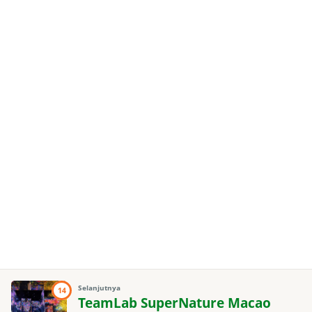
Selanjutnya
14
TeamLab SuperNature Macao