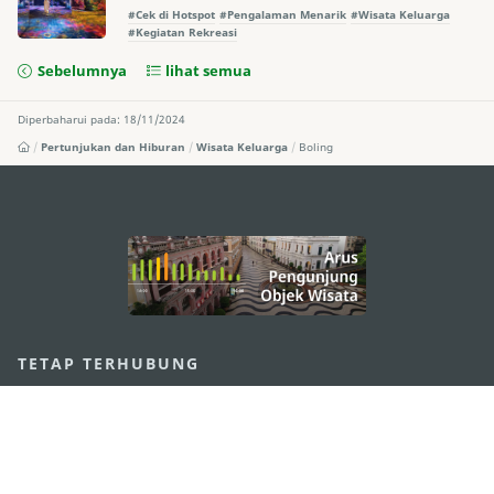
#Cek di Hotspot
#Pengalaman Menarik
#Wisata Keluarga
#Kegiatan Rekreasi
Sebelumnya
lihat semua
Diperbaharui pada: 18/11/2024
Pertunjukan dan Hiburan
Wisata Keluarga
Boling
external links
TETAP TERHUBUNG
LIHAT MACAO ON THE GO
Applikasi Mobile