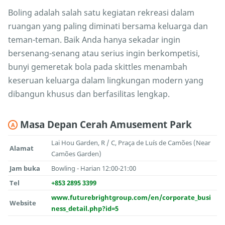
Boling adalah salah satu kegiatan rekreasi dalam
ruangan yang paling diminati bersama keluarga dan
teman-teman. Baik Anda hanya sekadar ingin
bersenang-senang atau serius ingin berkompetisi,
bunyi gemeretak bola pada skittles menambah
keseruan keluarga dalam lingkungan modern yang
dibangun khusus dan berfasilitas lengkap.
Masa Depan Cerah Amusement Park
A
Lai Hou Garden, R / C, Praça de Luís de Camões (Near
Alamat
Camões Garden)
Jam buka
Bowling - Harian 12:00-21:00
Tel
+853 2895 3399
www.futurebrightgroup.com/en/corporate_busi
Website
ness_detail.php?id=5