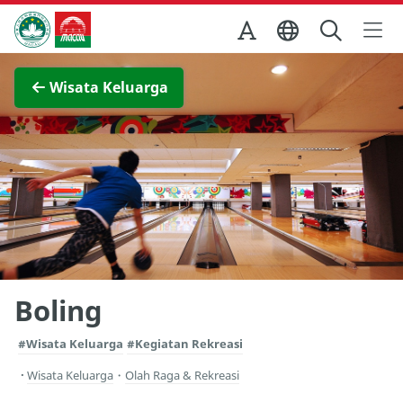
Skip to Main Content
Kantor Pariwisata Pemerintah Macau
Lihat layar penuh
Wisata Keluarga
Boling
#Wisata Keluarga
#Kegiatan Rekreasi
Wisata Keluarga
・
Olah Raga & Rekreasi