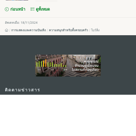
ก่อนหน้า
ดูทั้งหมด
อัพเดทเมื่อ: 18/11/2024
การแสดงและความบันเทิง
ความสนุกสำหรับทั้งครอบครัว
โบว์ลิ่ง
external links
ติดตามข่าวสาร
ดู MACAO ON THE GO
แอพสำหรับมือถือ