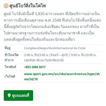
ศูนย์โบว์ลิ่งในโคไท
B
ศูนย์ โบว์ลิ่งมีเนื้อที่ 5,830 ตารางเมตร ที่เปิดบริการอย่างเป็น
ทางการเมื่อเดือนตุลาคม พ.ศ. 2548 ที่เล่นโบว์ลิ่งชั้นหนึ่งแห่ง
นี้ตั้งอยู่ถัดไปจากโดมเกมส์เอเชียตะวันออกของ มาเก๊าที่เป็น
ไปตามมาตรฐานการแข่งขันในระดับนานาชาติ และเป็น
แหล่งดึงดูดทั้งคนในท้องถิ่นและนักท่องเที่ยว
ที่อยู่
ComplexoDesportivoInternacional do Cotai
ชั่วโมงเปิด
2:00 น. ถึง23:00 น. (จันทร์ – ศุกร์) / 9:00 น. ถึง 23:00 น.
ทำการ
(สุดสัปดาห์และวันนักขัตฤกษ์)
โทรศัพท์
+853 2886 5017
www.sport.gov.mo/en/vbs/searchvenue/type/sh
เว็บไซต์
ow/id/18
ดูบนแผนที่