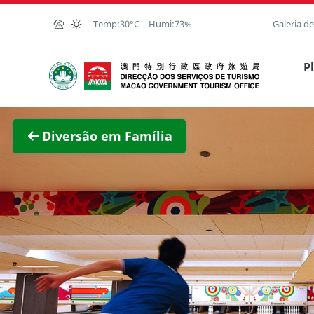
Ir para o conteúdo principal
Temp:
30°C
Humi:
73%
Galeria d
Direcção dos Serviços de Turismo
P
Ver im
Diversão em Família