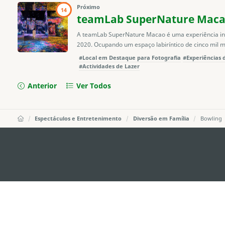
Próximo
14
teamLab SuperNature Mac
A teamLab SuperNature Macao é uma experiência int
2020. Ocupando um espaço labiríntico de cinco mil me
#Local em Destaque para Fotografia
#Experiências 
#Actividades de Lazer
Anterior
Ver Todos
Espectáculos e Entretenimento
Diversão em Família
Bowling
external links