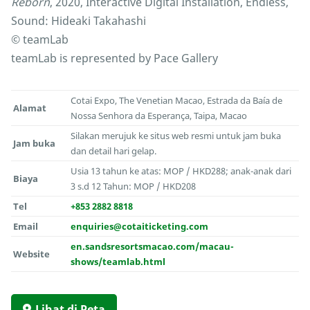
Reborn
, 2020, Interactive Digital Installation, Endless,
Sound: Hideaki Takahashi
© teamLab
teamLab is represented by Pace Gallery
Cotai Expo, The Venetian Macao, Estrada da Baía de
Alamat
Nossa Senhora da Esperança, Taipa, Macao
Silakan merujuk ke situs web resmi untuk jam buka
Jam buka
dan detail hari gelap.
Usia 13 tahun ke atas: MOP / HKD288; anak-anak dari
Biaya
3 s.d 12 Tahun: MOP / HKD208
Tel
+853 2882 8818
Email
enquiries@cotaiticketing.com
en.sandsresortsmacao.com/macau-
Website
shows/teamlab.html
Lihat di Peta