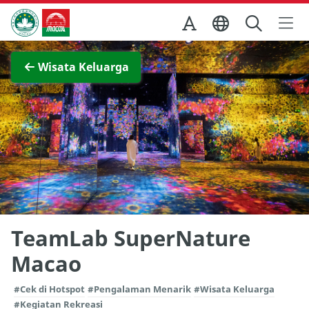
Skip to Main Content
Kantor Pariwisata Pemerintah Macau
Lihat layar penuh
Wisata Keluarga
TeamLab SuperNature
Macao
#Cek di Hotspot
#Pengalaman Menarik
#Wisata Keluarga
#Kegiatan Rekreasi