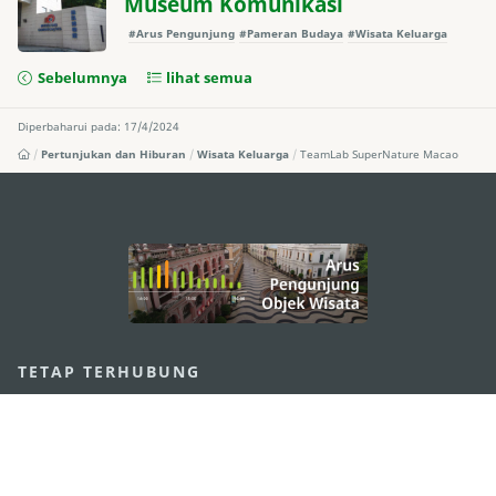
Museum Komunikasi
#Arus Pengunjung
#Pameran Budaya
#Wisata Keluarga
Sebelumnya
lihat semua
Diperbaharui pada: 17/4/2024
Pertunjukan dan Hiburan
Wisata Keluarga
TeamLab SuperNature Macao
external links
TETAP TERHUBUNG
LIHAT MACAO ON THE GO
Applikasi Mobile