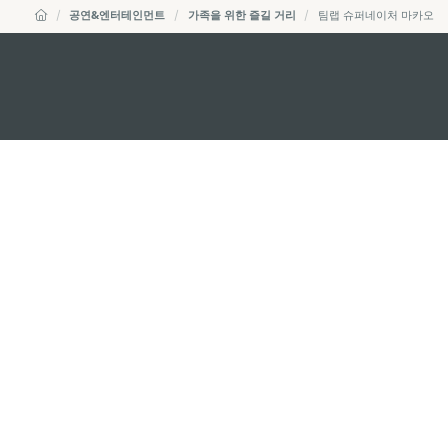
공연&엔터테인먼트
가족을 위한 즐길 거리
팀랩 슈퍼네이처 마카오
external links
마카오정부관광청
주소
04533, 서울시 중구 남대
이메일
korea@macaotourism.kr
전화
+82 2 778 4402
관광문의직통전화
+853 2833 3000