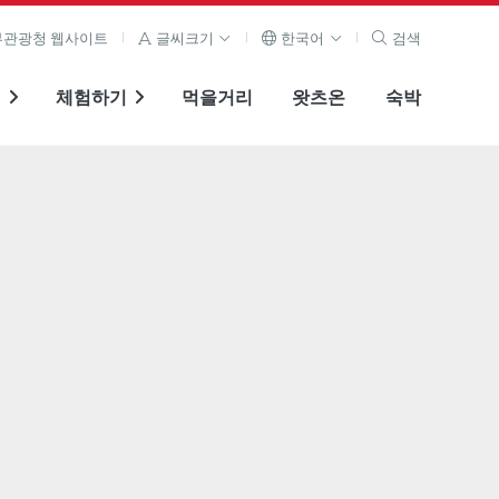
관광청 웹사이트
글씨크기
한국어
검색
기
체험하기
먹을거리
왓츠온
숙박