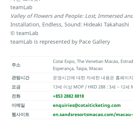
teamLab
Valley of Flowers and People: Lost, Immersed an
Installation, Endless, Sound: Hideaki Takahashi
© teamLab
teamLab is represented by Pace Gallery
Cotai Expo, The Venetian Macao, Estra
주소
Esperança, Taipa, Macao
관람시간
운영시간에 대한 자세한 내용은 홈페이지
요금
13세 이상 MOP / HKD 288 : 3세 ~ 12세 
전화
+853 2882 8818
이메일
enquiries@cotaiticketing.com
웹사이트
en.sandsresortsmacao.com/macau-