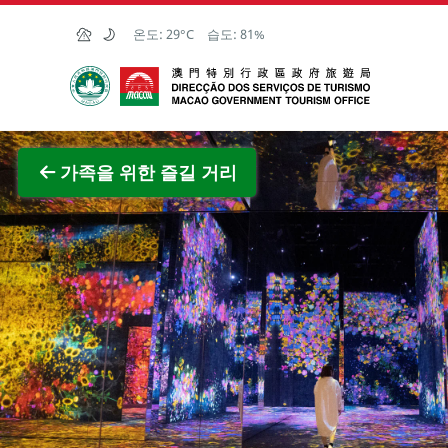
Skip to Main Content
온도:
29°C
습도:
81%
마카오정부관광청
전체 이
가족을 위한 즐길 거리