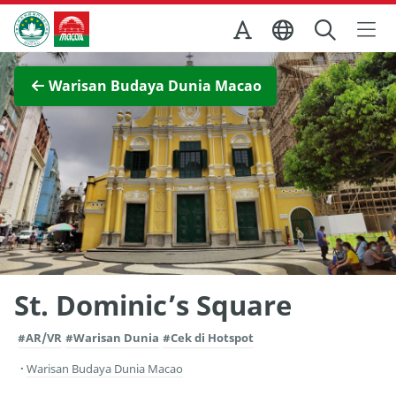
Skip to Main Content
Kantor Pariwisata Pemerintah Macau
Lihat layar penuh
Warisan Budaya Dunia Macao
St. Dominic’s Square
#AR/VR
#Warisan Dunia
#Cek di Hotspot
Warisan Budaya Dunia Macao