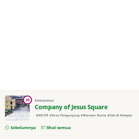
29
Selanjutnya
Company of Jesus Square
#AR/VR
#Arus Pengunjung
#Warisan Dunia
#Cek di Hotspot
Sebelumnya
lihat semua