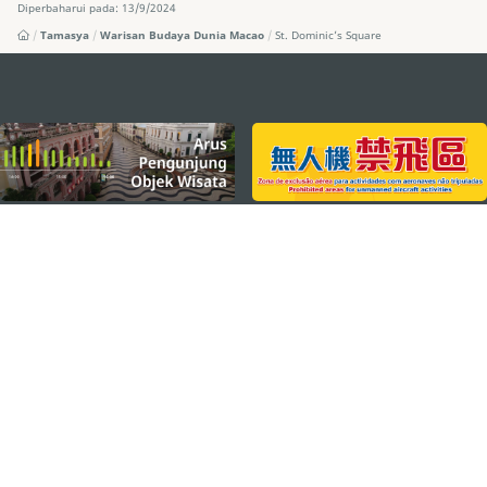
Diperbaharui pada: 13/9/2024
Tamasya
Warisan Budaya Dunia Macao
St. Dominic’s Square
external links
TETAP TERHUBUNG
LIHAT MACAO ON THE GO
Applikasi Mobile