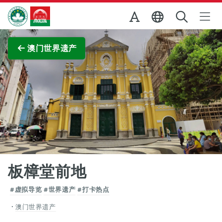
跳至主内容
澳门特别行政区政府旅游局
查看原图
澳门世界遗产
板樟堂前地
#虚拟导览
#世界遗产
#打卡热点
澳门世界遗产