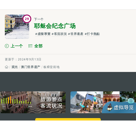
29
下一个
耶稣会纪念广场
#虛擬導覽
#客流狀況
#世界遺產
#打卡熱點
上一个
全部
更新于：2024年9月13日
观光
澳门世界遗产
板樟堂前地
external links