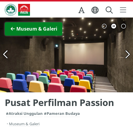
Skip to Main Content
Kantor Pariwisata Pemerintah Macau
Lihat layar penuh
Museum & Galeri
Pusat Perfilman Passion
#Atraksi Unggulan
#Pameran Budaya
Museum & Galeri