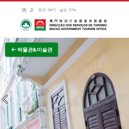
Skip to Main Content
온도:
34°C
습도:
57%
마카오정부관광청
전체 이
박물관&미술관