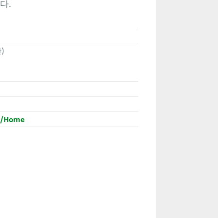
다.
)
n/Home