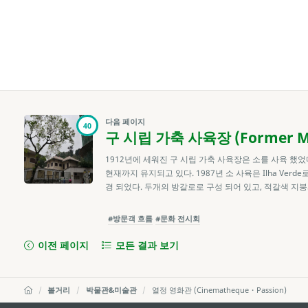
다음 페이지
40
구 시립 가축 사육장 (Former Muni
1912년에 세워진 구 시립 가축 사육장은 소를 사육 했었
현재까지 유지되고 있다. 1987년 소 사육은 Ilha Ve
경 되었다. 두개의 방갈로로 구성 되어 있고, 적갈색 지
#방문객 흐름
#문화 전시회
이전 페이지
모든 결과 보기
볼거리
박물관&미술관
열정 영화관 (Cinematheque・Passion)