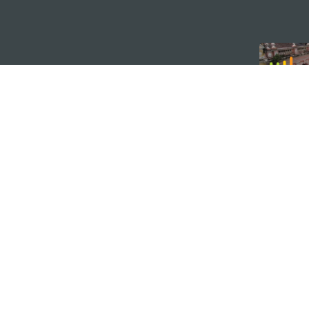
external links
마카오정부관광청
주소
04533, 서울시 중구 남대
이메일
korea@macaotourism.kr
전화
+82 2 778 4402
관광문의직통전화
+853 2833 3000