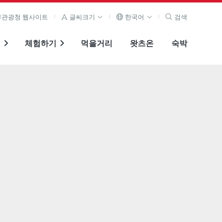
관광청 웹사이트
글씨크기
한국어
검색
기
체험하기
먹을거리
왓츠온
숙박
전체 이미지 보기