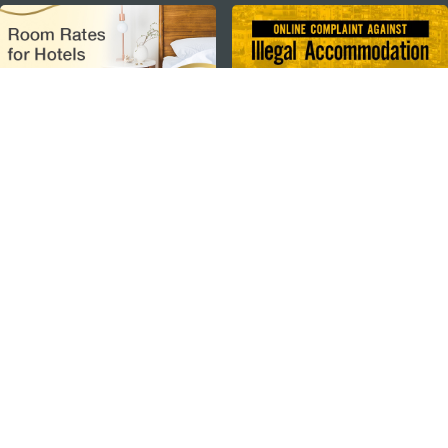
external links
ステイ・コネクト
マカオ モバイルアプリ
ダウンロードはこちら