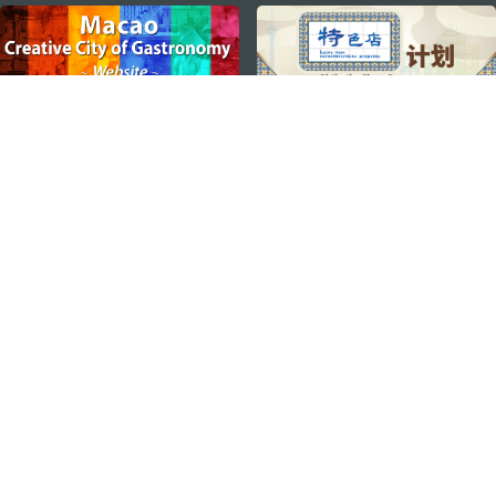
external links
ステイ・コネクト
マカオ モバイルアプリ
ダウンロードはこちら