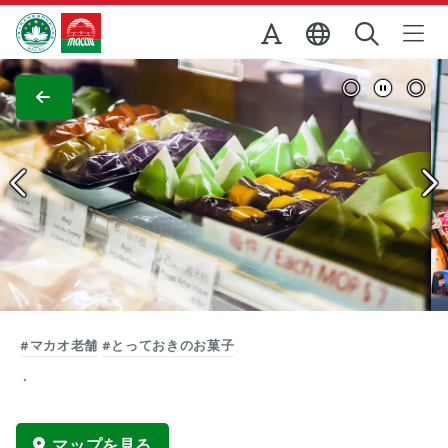
Skip to Main Content
マカオ政府観光局
全画面表示
#マカオ老舗
#とっておきのお菓子
マップを見る