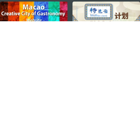
external links
ステイ・コネクト
マカオ モバイルアプリ
ダウンロードはこちら