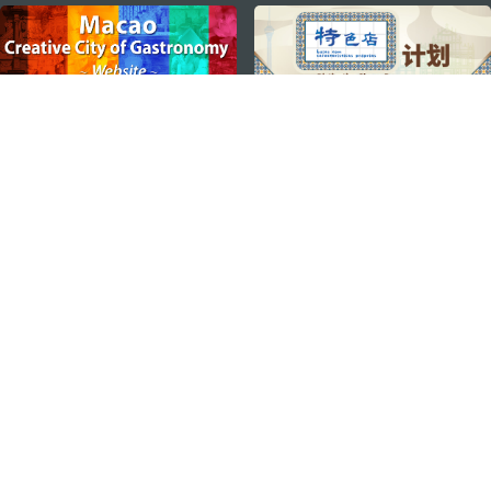
external links
ステイ・コネクト
マカオ モバイルアプリ
ダウンロードはこちら