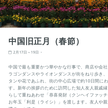
中国旧正月（春節）
2月17日～19日
中国で最も重要かつ華やかな行事で、商店や会社
ラゴンダンスやライオンダンスが街をねり歩き、
タンや花であふれ、街の中心広場で約10日間に
す。新年の挨拶のために訪問した知人友人親戚縁
らして重ねあわせ「恭喜発財（クンヘイファッチ
お年玉「利是（ライシ）」を渡します。友人や親