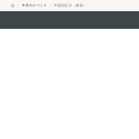
今月のイベント
中国旧正月（春節）
マカオ政府観光局
所在地
Alameda Dr. Car
341, Edifício "H
Eメール
mgto@macaotou
電話
+853 2831 5566
ファックス
+853 2851 0104
ツーリズム・ホットライン
+853 2833 3000
組織概要
お問い合わせ
利用規約
個人情報保