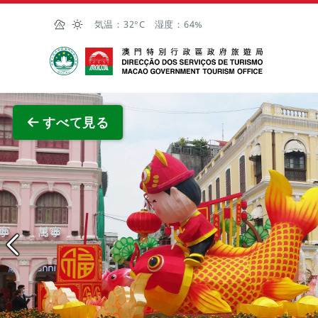
Skip to Main Content
気温：
32°C
湿度：
64%
マカオ政府観光局
全画面
すべて見る