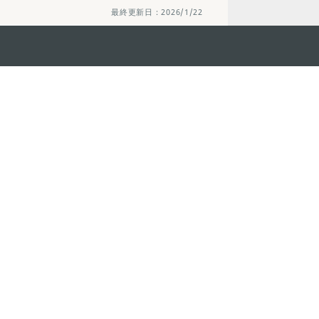
最終更新日：2026/1/22
ステイ・コネクト
マカオ モバイル
os
los d'Assumpção, n.
335-
リ
ot Line", 12º andar, Macau
ダウンロード
rism.gov.mo
ちら
護方針
活動方針