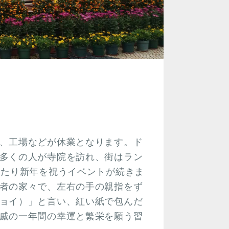
、工場などが休業となります。ド
多くの人が寺院を訪れ、街はラン
わたり新年を祝うイベントが続きま
者の家々で、左右の手の親指をず
ョイ）」と言い、紅い紙で包んだ
戚の一年間の幸運と繁栄を願う習