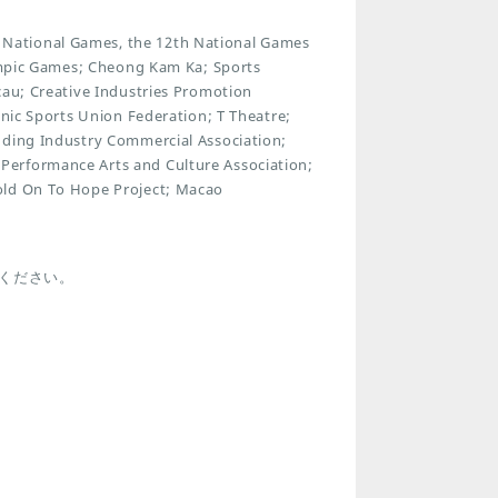
National Games, the 12th National Games
lympic Games; Cheong Kam Ka; Sports
cau; Creative Industries Promotion
onic Sports Union Federation; T Theatre;
dding Industry Commercial Association;
Performance Arts and Culture Association;
old On To Hope Project; Macao
ください。