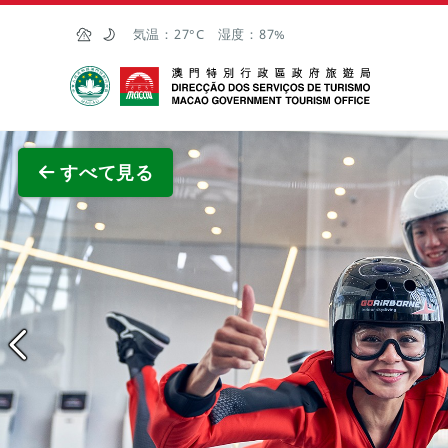
Skip to Main Content
気温：
27°C
湿度：
87%
マカオ政府観光局
全画面
すべて見る