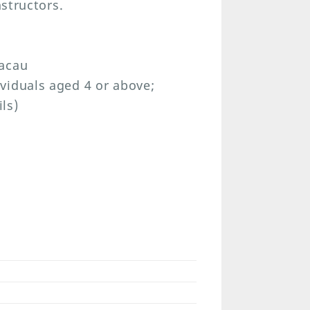
nstructors.
Macau
viduals aged 4 or above;
ils)