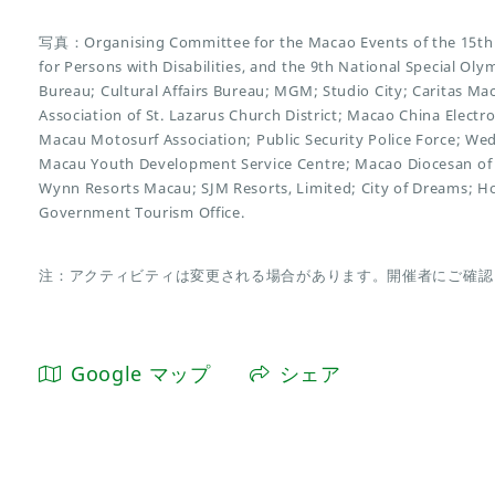
写真：Organising Committee for the Macao Events of the 15th 
for Persons with Disabilities, and the 9th National Special O
Bureau; Cultural Affairs Bureau; MGM; Studio City; Caritas Ma
Association of St. Lazarus Church District; Macao China Electr
Macau Motosurf Association; Public Security Police Force; We
Macau Youth Development Service Centre; Macao Diocesan of 
Wynn Resorts Macau; SJM Resorts, Limited; City of Dreams; H
Government Tourism Office.
注：アクティビティは変更される場合があります。開催者にご確認
Google マップ
シェア