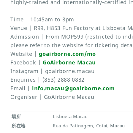
highly-trained and internationally-certified i
Time | 10:45am to 8pm
Venue | R99, H853 Fun Factory at Lisboeta 
Admission | From MOP599 (restricted to indi
please refer to the website for ticketing deta
Website |
goairborne.com/mo
Facebook |
GoAirborne Macau
Instagram | goairborne.macau
Enquiries | (853) 2888 0882
Email |
info.macau@goairborne.com
Organiser | GoAirborne Macau
場所
Lisboeta Macau
所在地
Rua da Patinagem, Cotai, Macau