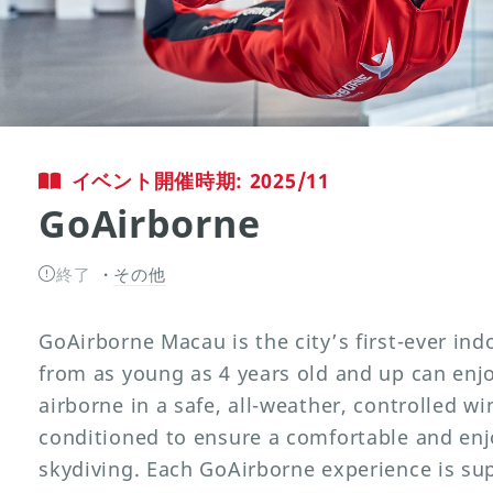
イベント開催時期: 2025/11
GoAirborne
終了
その他
GoAirborne Macau is the city’s first-ever ind
from as young as 4 years old and up can enj
airborne in a safe, all-weather, controlled win
conditioned to ensure a comfortable and enj
skydiving. Each GoAirborne experience is sup