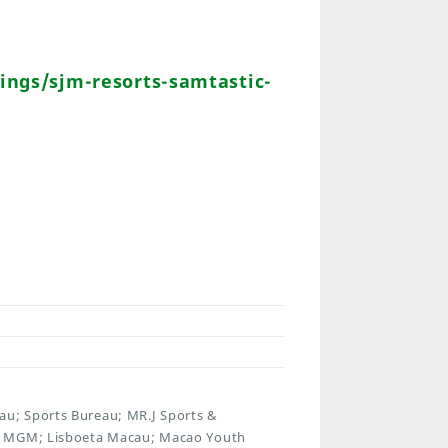
ngs/sjm-resorts-samtastic-
u; Sports Bureau; MR.J Sports &
y; MGM; Lisboeta Macau; Macao Youth