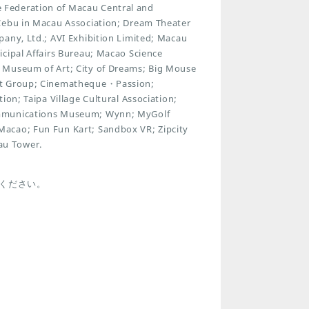
 Federation of Macau Central and
 Cebu in Macau Association; Dream Theater
pany, Ltd.; AVI Exhibition Limited; Macau
cipal Affairs Bureau; Macao Science
 Museum of Art; City of Dreams; Big Mouse
ent Group; Cinematheque・Passion;
ion; Taipa Village Cultural Association;
Communications Museum; Wynn; MyGolf
Macao; Fun Fun Kart; Sandbox VR; Zipcity
au Tower.
ください。