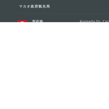
マカオ政府観光局
所在地
Alameda Dr. Car
341, Edifício "H
Eメール
mgto@macaotou
電話
+853 2831 5566
ファックス
+853 2851 0104
ツーリズム・ホットライン
+853 2833 3000
組織概要
お問い合わせ
利用規約
個人情報保