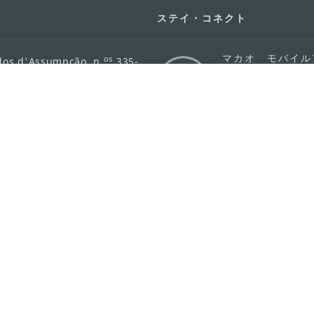
ステイ・コネクト
マカオ モバイル
os
los d'Assumpção, n.
335-
リ
ot Line", 12º andar, Macau
ダウンロード
rism.gov.mo
ちら
護方針
活動方針