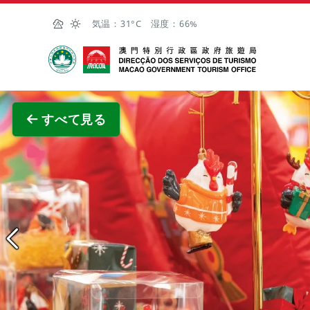
Skip to Main Content
気温：
31°C
湿度：
66%
マカオ政府観光局
全画面
すべて見る