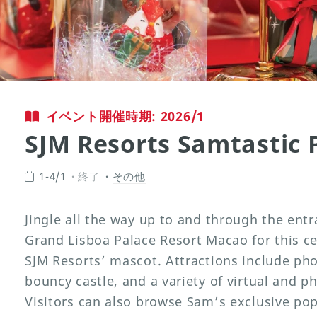
イベント開催時期: 2026/1
SJM Resorts Samtastic 
1-4/1
終了
その他
Jingle all the way up to and through the ent
Grand Lisboa Palace Resort Macao for this ce
SJM Resorts’ mascot. Attractions include pho
bouncy castle, and a variety of virtual and p
Visitors can also browse Sam’s exclusive pop