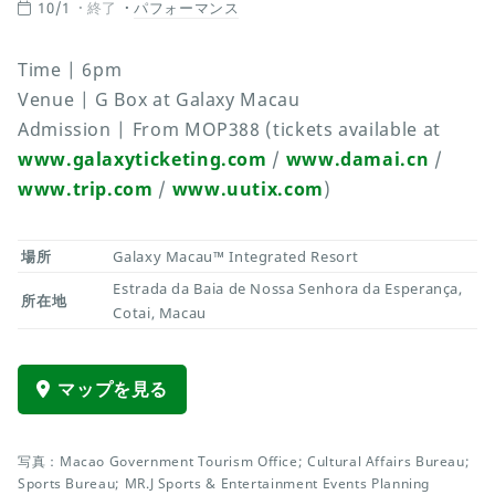
10/1
終了
パフォーマンス
Time | 6pm
Venue | G Box at Galaxy Macau
Admission | From MOP388 (tickets available at
www.galaxyticketing.com
/
www.damai.cn
/
www.trip.com
/
www.uutix.com
)
場所
Galaxy Macau™ Integrated Resort
Estrada da Baia de Nossa Senhora da Esperança,
所在地
Cotai, Macau
マップを見る
写真：Macao Government Tourism Office; Cultural Affairs Bureau;
Sports Bureau; MR.J Sports & Entertainment Events Planning