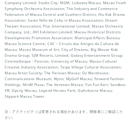
Company Limited; Studio City; MGM; Lisboeta Macau; Macao Youth
Symphony Orchestra Association; The Industry and Commerce
Federation of Macau Central and Southern District; Hiu Kok Drama
Association; Santo Niño de Cebu in Macau Association; Dream
Theater Association; Plus International Limited; Macao Orchestra
Company, Ltd.; AVI Exhibition Limited; Macau Historical Districts
Developments Promotion Association; Municipal Affairs Bureau;
Macao Science Centre; CAC – Círculo dos Amigos da Cultura de
Macau; Macao Museum of Art; City of Dreams; Big Mouse Kids
Drama Group; SJM Resorts, Limited; Galaxy Entertainment Group;
Cinematheque・Passion; University of Macau; Macau Cultural
Creative Industry Association; Taipa Village Cultural Association;
Macau Artist Society; The Parisian Macao; Ox Warehouse;
Communications Museum; Wynn; MyGolf Macau; Forward Fashion
Holdings; MinM Plaza; The Venetian Macao; Fun Fun Kart; Sandbox
VR; Zipcity Macau; Legend Heroes Park; GoAirborne Macau;
Skypark Macau Tower.
注：アクティビティは変更される場合があります。開催者にご確認くだ
さい。