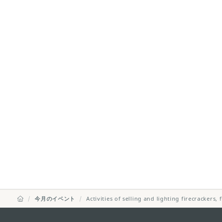
今月のイベント
Activities of selling and lighting firecrackers,