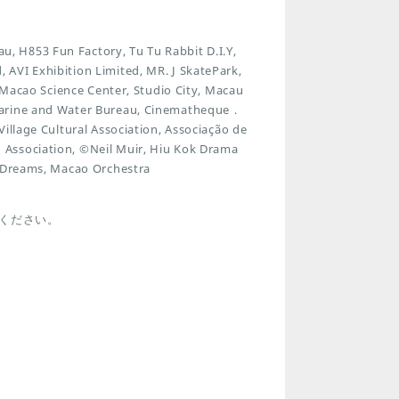
 H853 Fun Factory, Tu Tu Rabbit D.I.Y,
AVI Exhibition Limited, MR. J SkatePark,
, Macao Science Center, Studio City, Macau
 Marine and Water Bureau, Cinematheque．
illage Cultural Association, Associação de
 Association, ©Neil Muir, Hiu Kok Drama
f Dreams, Macao Orchestra
ください。