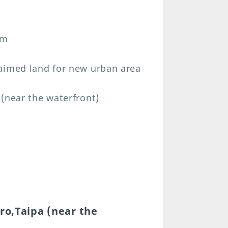
am
aimed land for new urban area
(near the waterfront)
ro,Taipa (near the