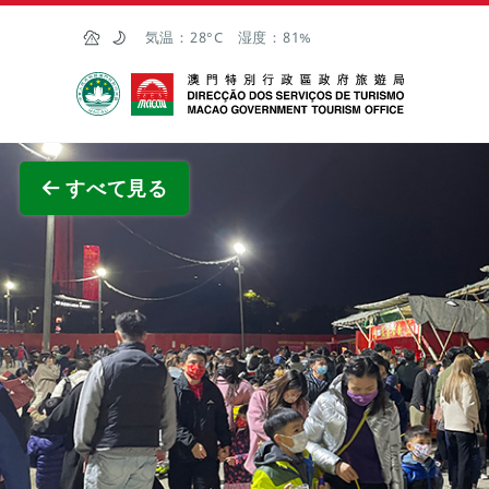
Skip to Main Content
気温：
28°C
湿度：
81%
マカオ政府観光局
全画面
すべて見る