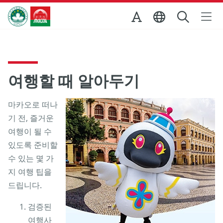
Skip to Main Content
마카오정부관광청
여행할 때 알아두기
마카오로 떠나
기 전, 즐거운
여행이 될 수
있도록 준비할
수 있는 몇 가
지 여행 팁을
드립니다.
검증된
여행사