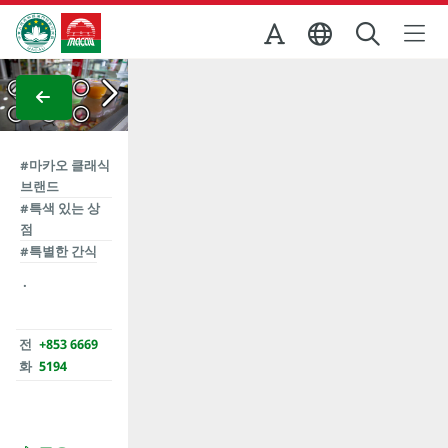
Skip to Main Content
마카오정부관광청
 이미지 보기
전체 이미지 보기
전체 이미지 보기
전체 이미지 
#마카오 클래식
브랜드
#특색 있는 상
점
#특별한 간식
전
+853 6669
화
5194