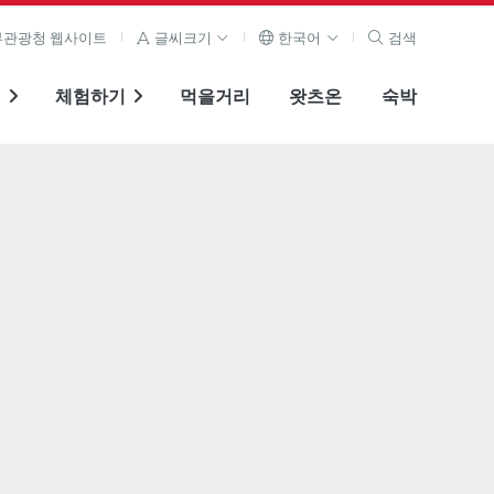
관광청 웹사이트
글씨크기
한국어
검색
기
체험하기
먹을거리
왓츠온
숙박
전체 이미지 보기