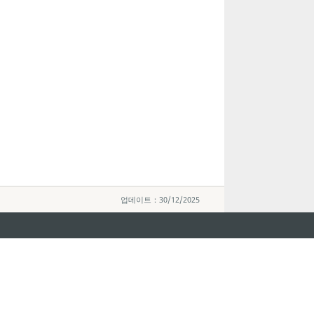
업데이트：30/12/2025
지속적인 관심 부탁드립니다
마카오 여행 추천
문로7길 16