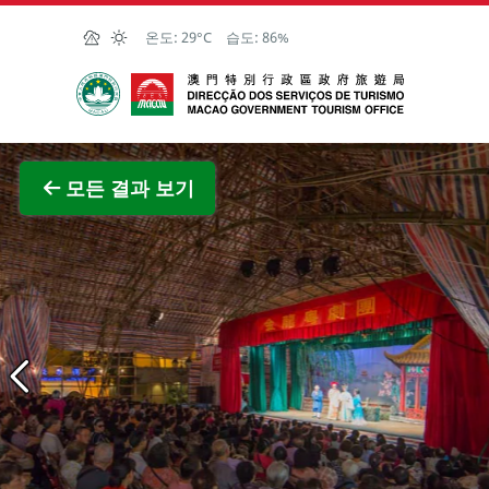
Skip to Main Content
온도:
29°C
습도:
86%
마카오정부관광청
전체 이
모든 결과 보기