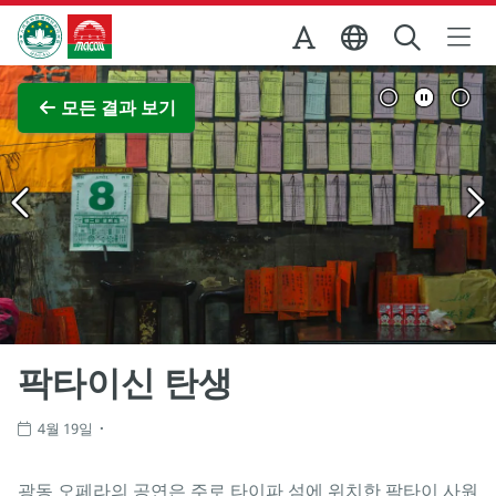
Skip to Main Content
마카오정부관광청
전체 이미지 보기
모든 결과 보기
팍타이신 탄생
4월 19일
광동 오페라의 공연은 주로 타이파 섬에 위치한 팍타이 사원