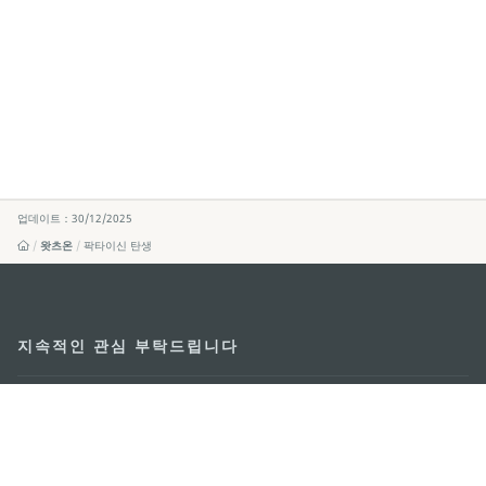
업데이트：30/12/2025
왓츠온
팍타이신 탄생
지속적인 관심 부탁드립니다
마카오 여행 추천 어플리케이션
모바일 어플리케이션