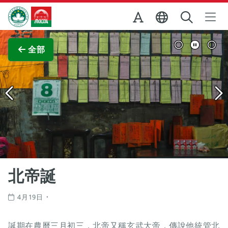
跳至主内容
澳門特別行政區政府旅遊局
查看原圖
全部
北帝誕
4月19日
誕期在農曆三月初三，北帝又稱玄武大帝，傳說他統管北