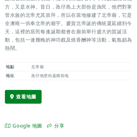
方，又是水神。昔日，氹仔島上大部份是漁民，他們對掌
管水族的北帝尤其祟拜，所以在當地修建了北帝廟，它是
全澳唯一供奉北帝的廟宇。慶賀北帝誕的傳統還延續到今
天，這裡的居民每逢誕期都會在廟前舉行盛大的賀誕活
動，包括一連幾晚的神功戲及燒香酬神等活動，氣氛頗為
熱鬧。
地點
北帝廟
地址
氹仔地堡街嘉糢前地
查看地圖
Google 地圖
分享