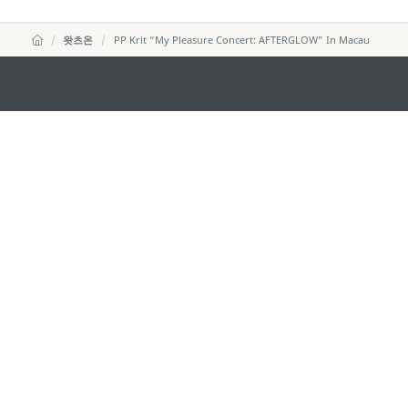
왓츠온
PP Krit “My Pleasure Concert: AFTERGLOW” In Macau
마카오정부관광청
주소
04533, 서울시 중구 남대
이메일
korea@macaotourism.kr
전화
+82 2 778 4402
관광문의직통전화
+853 2833 3000
마카오정부관광청 안내
연락처
이용 약관
개인정