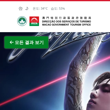
Skip to Main Content
온도:
34°C
습도:
53%
마카오정부관광청
전체 이
모든 결과 보기