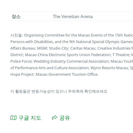
장소
The Venetian Arena
사진들: Organising Committee for the Macao Events of the 15th Natio
Persons with Disabilities, and the 9th National Special Olympic Game
Affairs Bureau; MGM; Studio City; Caritas Macau; Creative Industries
District; Macao China Electronic Sports Union Federation; T Theatre;
Police Force; Wedding Industry Commercial Association; Macau You
of Performance Arts and Culture Association; Wynn Resorts Macau; SJ
Hope Project; Macao Government Tourism Office.
이 활동들은 변동가능성이 있으니 주최측에 확인해보세요
구글 지도
공유