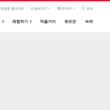
관광청 웹사이트
글씨크기
한국어
검색
기
체험하기
먹을거리
왓츠온
숙박