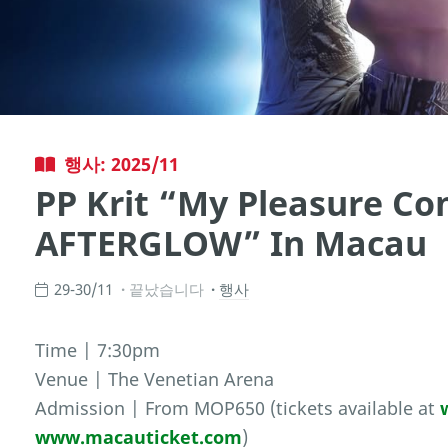
행사: 2025/11
PP Krit “My Pleasure Co
AFTERGLOW” In Macau
29-30/11
끝났습니다
행사
Time | 7:30pm
Venue | The Venetian Arena
Admission | From MOP650 (tickets available at
www.macauticket.com
)